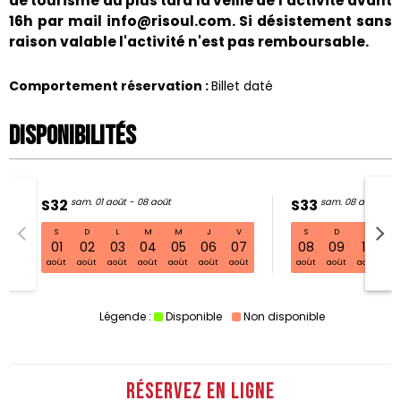
de tourisme au plus tard la veille de l'activité avant
16h par mail info@risoul.com. Si désistement sans
raison valable l'activité n'est pas remboursable.
Comportement réservation
:
Billet daté
Disponibilités
S32
sam. 01 août - 08 août
S33
sam. 08 août - 15
S
D
L
M
M
J
V
S
D
L
S32 sam. 01 août - 08 août
01
02
03
04
05
06
07
08
09
10
11
août
août
août
août
août
août
août
août
août
août
ao
Légende :
Disponible
Non disponible
Réservez en ligne