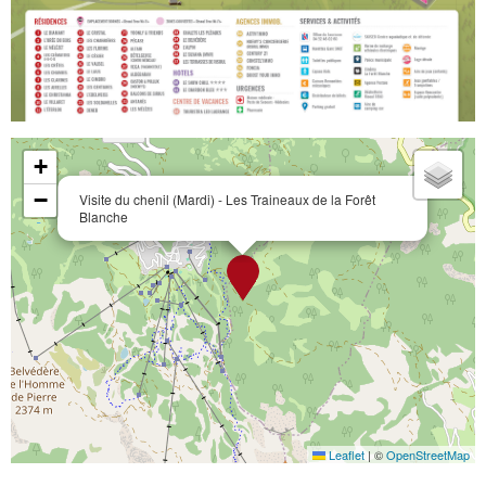
+
−
Visite du chenil (Mardi) - Les Traineaux de la Forêt
Blanche
Leaflet
|
©
OpenStreetMap