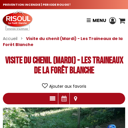
PREVENTION INCENDIE | PERIODE ROUGE !
MENU
Accueil
>
Visite du chenil (Mardi) - Les Traineaux de la
Forêt Blanche
Visite du chenil (Mardi) - Les Traineaux
de la Forêt Blanche
Ajouter aux favoris