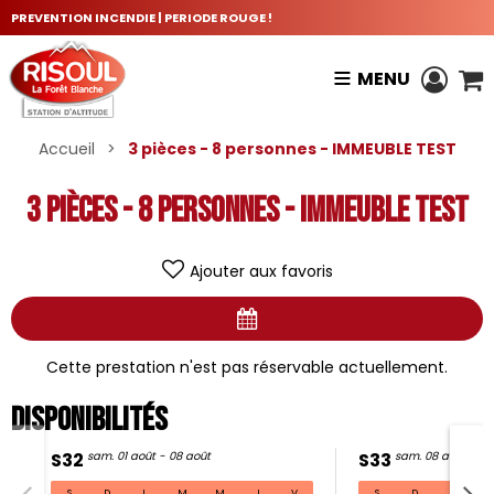
PREVENTION INCENDIE | PERIODE ROUGE !
MENU
Accueil
>
3 pièces - 8 personnes - IMMEUBLE TEST
3 pièces - 8 personnes - IMMEUBLE TEST
Ajouter aux favoris
Cette prestation n'est pas réservable actuellement.
Disponibilités
S32
sam. 01 août - 08 août
S33
sam. 08 août - 15
S
D
L
M
M
J
V
S
D
L