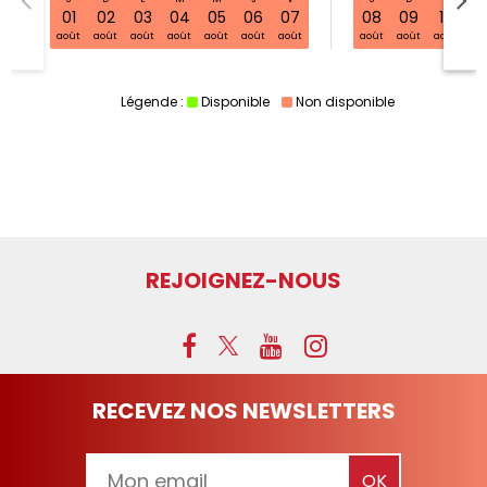
S32 sam. 01 août - 08 août
01
02
03
04
05
06
07
08
09
10
11
août
août
août
août
août
août
août
août
août
août
ao
Légende :
Disponible
Non disponible
REJOIGNEZ-NOUS
RECEVEZ NOS NEWSLETTERS