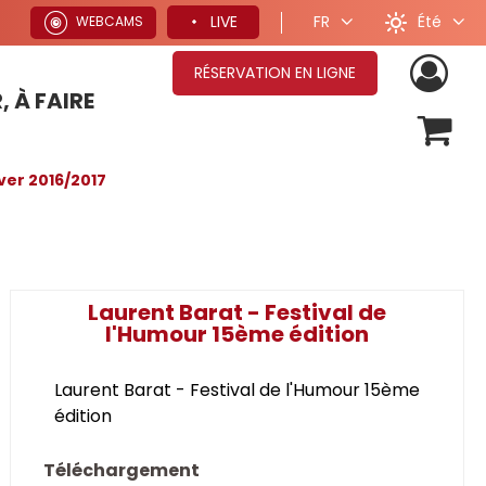
Été
LIVE
FR
WEBCAMS
RÉSERVATION EN LIGNE
, À FAIRE
OFFRES SÉJOURS HIVER
ver 2016/2017
Laurent Barat - Festival de
l'Humour 15ème édition
Laurent Barat - Festival de l'Humour 15ème
édition
Téléchargement