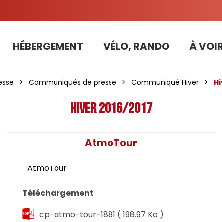
HÉBERGEMENT
VÉLO, RANDO
À VOIR
Tarifs préférentiels Risoul Résa (forfaits, parking ,matériel...)
esse
>
Communiqués de presse
>
Communiqué Hiver
>
Hi
Hiver 2016/2017
AtmoTour
AtmoTour
Téléchargement
cp-atmo-tour-1881
( 198.97 Ko )