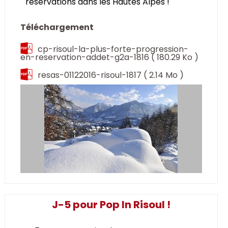
réservations dans les Hautes Alpes !
Téléchargement
cp-risoul-la-plus-forte-progression-
en-reservation-addet-g2a-1816
( 180.29 Ko )
resas-01122016-risoul-1817
( 2.14 Mo )
J-5 pour Pop In Risoul !