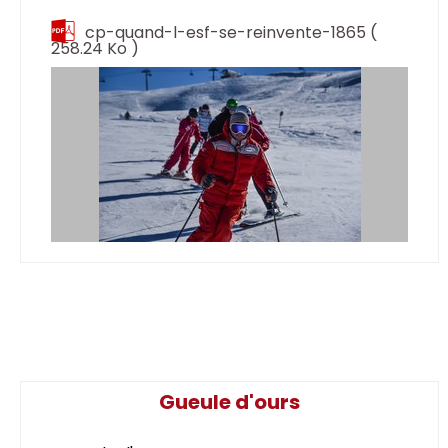
cp-quand-l-esf-se-reinvente-1865
(
258.24 Ko )
Gueule d'ours