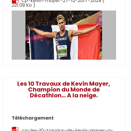
cp-kevin-mayer-27-12-2017-2029
(
221.09 Ko )
Les 10 Travaux de Kevin Mayer,
Champion du Monde de
Décathlon… A la neige.
Téléchargement
cp-les-10-travaux-de-kevin-mayer-a-