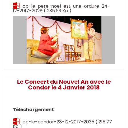
cp-le-pere-noel-est-une-ordure-24-
12-2017-2028
( 235.63 Ko )
Le Concert du Nouvel An avec le
Condor le 4 Janvier 2018
Téléchargement
cp-le-condor-28-12-2017-2035
( 215.77
Ko )