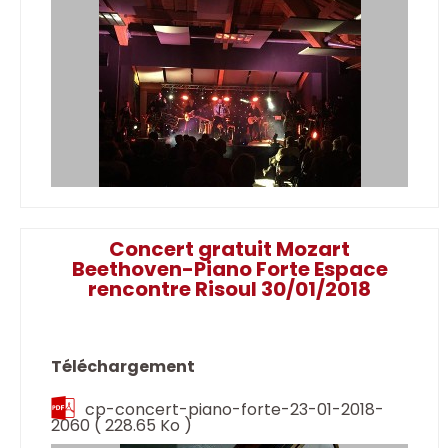
Concert gratuit Mozart
Beethoven-Piano Forte Espace
rencontre Risoul 30/01/2018
Téléchargement
cp-concert-piano-forte-23-01-2018-
2060
( 228.65 Ko )