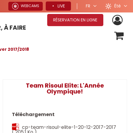
Été
LIVE
FR
WEBCAMS
RÉSERVATION EN LIGNE
, À FAIRE
OFFRES SÉJOURS HIVER
ver 2017/2018
Team Risoul Elite: L'Année
Olympique!
Téléchargement
cp-team-risoul-elite-1-20-12-2017-2017
( 205.1 Ko )