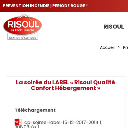
PREVENTION INCENDIE | PERIODE ROUGE !
RISOUL
LES INCONTOURNABLES
Accueil
>
Pr
La soirée du LABEL « Risoul Qualité
Confort Hébergement »
Téléchargement
cp-soiree-label-15-12-2017-2014
(
308.03 Ko )